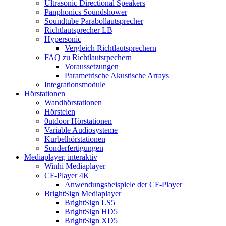
Ultrasonic Directional Speakers
Panphonics Soundshower
Soundtube Parabollautsprecher
Richtlautsprecher LB
Hypersonic
Vergleich Richtlautsprechern
FAQ zu Richtlautsrpechern
Voraussetzungen
Parametrische Akustische Arrays
Integrationsmodule
Hörstationen
Wandhörstationen
Hörstelen
0utdoor Hörstationen
Variable Audiosysteme
Kurbelhörstationen
Sonderfertigungen
Mediaplayer, interaktiv
Winhi Mediaplayer
CF-Player 4K
Anwendungsbeispiele der CF-Player
BrightSign Mediaplayer
BrightSign LS5
BrightSign HD5
BrightSign XD5