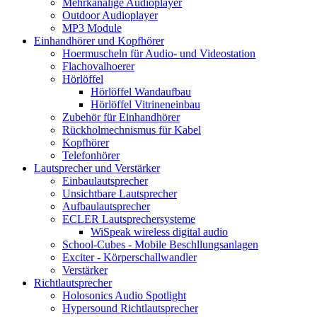
Mehrkanalige Audioplayer
Outdoor Audioplayer
MP3 Module
Einhandhörer und Kopfhörer
Hoermuscheln für Audio- und Videostation
Flachovalhoerer
Hörlöffel
Hörlöffel Wandaufbau
Hörlöffel Vitrineneinbau
Zubehör für Einhandhörer
Rückholmechnismus für Kabel
Kopfhörer
Telefonhörer
Lautsprecher und Verstärker
Einbaulautsprecher
Unsichtbare Lautsprecher
Aufbaulautsprecher
ECLER Lautsprechersysteme
WiSpeak wireless digital audio
School-Cubes - Mobile Beschllungsanlagen
Exciter - Körperschallwandler
Verstärker
Richtlautsprecher
Holosonics Audio Spotlight
Hypersound Richtlautsprecher