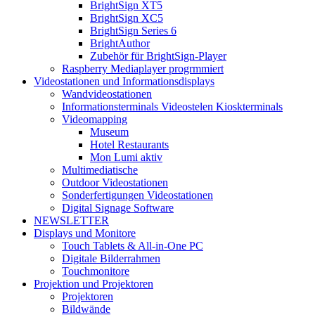
BrightSign XT5
BrightSign XC5
BrightSign Series 6
BrightAuthor
Zubehör für BrightSign-Player
Raspberry Mediaplayer progrmmiert
Videostationen und Informationsdisplays
Wandvideostationen
Informationsterminals Videostelen Kioskterminals
Videomapping
Museum
Hotel Restaurants
Mon Lumi aktiv
Multimediatische
Outdoor Videostationen
Sonderfertigungen Videostationen
Digital Signage Software
NEWSLETTER
Displays und Monitore
Touch Tablets & All-in-One PC
Digitale Bilderrahmen
Touchmonitore
Projektion und Projektoren
Projektoren
Bildwände