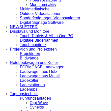
Hotel Restaurants
Mon Lumi aktiv
Multimediatische
Outdoor Videostationen
Sonderfertigungen Videostationen
Digital Signage Software
NEWSLETTER
Displays und Monitore
Touch Tablets & All-in-One PC
Digitale Bilderrahmen
Touchmonitore
Projektion und Projektoren
Projektoren
Bildwände
Notebookwagen und Koffer
FORMCASE Ladewagen
Ladewagen aus Holz
Ladewagen aus Metall
Ladekoffer
Ladestationen
Ladehubs
Tagungstechnik
Führungsanlagen
Digi-Wave
Synexis