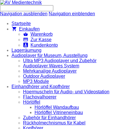
Navigation ausblenden
Navigation einblenden
Startseite
Einkaufen
Warenkorb
Zur Kasse
Kundenkonto
Lagerräumung
Audioplayer für Museum, Ausstellung
Ultra MP3 Audioplayer und Zubehör
Audioplayer Waves System
Mehrkanalige Audioplayer
Outdoor Audioplayer
MP3 Module
Einhandhörer und Kopfhörer
Hoermuscheln für Audio- und Videostation
Flachovalhoerer
Hörlöffel
Hörlöffel Wandaufbau
Hörlöffel Vitrineneinbau
Zubehör für Einhandhörer
Rückholmechnismus für Kabel
Kopfhörer