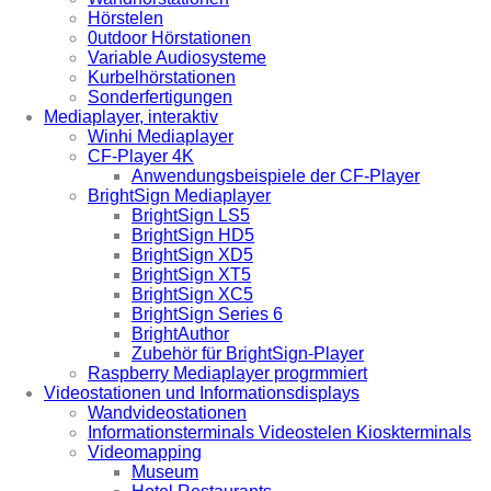
Hörstelen
0utdoor Hörstationen
Variable Audiosysteme
Kurbelhörstationen
Sonderfertigungen
Mediaplayer, interaktiv
Winhi Mediaplayer
CF-Player 4K
Anwendungsbeispiele der CF-Player
BrightSign Mediaplayer
BrightSign LS5
BrightSign HD5
BrightSign XD5
BrightSign XT5
BrightSign XC5
BrightSign Series 6
BrightAuthor
Zubehör für BrightSign-Player
Raspberry Mediaplayer progrmmiert
Videostationen und Informationsdisplays
Wandvideostationen
Informationsterminals Videostelen Kioskterminals
Videomapping
Museum