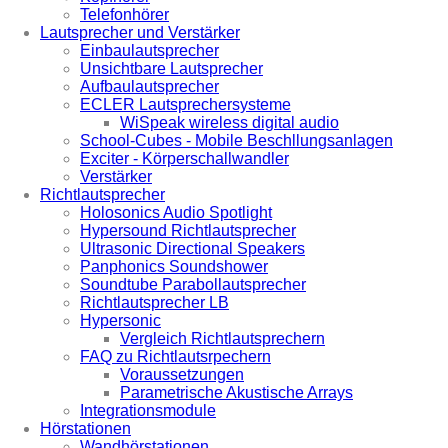
Telefonhörer
Lautsprecher und Verstärker
Einbaulautsprecher
Unsichtbare Lautsprecher
Aufbaulautsprecher
ECLER Lautsprechersysteme
WiSpeak wireless digital audio
School-Cubes - Mobile Beschllungsanlagen
Exciter - Körperschallwandler
Verstärker
Richtlautsprecher
Holosonics Audio Spotlight
Hypersound Richtlautsprecher
Ultrasonic Directional Speakers
Panphonics Soundshower
Soundtube Parabollautsprecher
Richtlautsprecher LB
Hypersonic
Vergleich Richtlautsprechern
FAQ zu Richtlautsrpechern
Voraussetzungen
Parametrische Akustische Arrays
Integrationsmodule
Hörstationen
Wandhörstationen