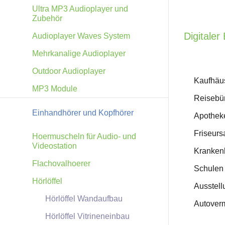
Ultra MP3 Audioplayer und
Zubehör
Digitale
Audioplayer Waves System
Mehrkanalige Audioplayer
Outdoor Audioplayer
Kaufhäu
MP3 Module
Reisebü
Einhandhörer und Kopfhörer
Apothek
Friseurs
Hoermuscheln für Audio- und
Videostation
Kranken
Flachovalhoerer
Schulen
Hörlöffel
Ausstel
Hörlöffel Wandaufbau
Autover
Hörlöffel Vitrineneinbau