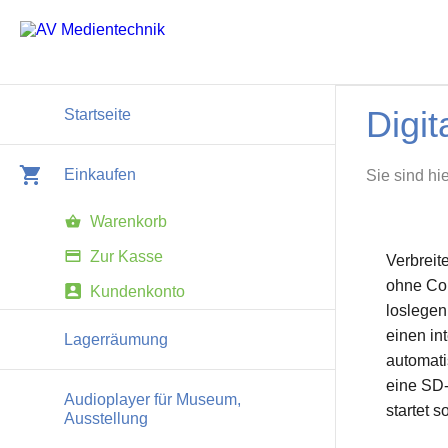
Digit
Startseite
Einkaufen
Sie sind hi
Warenkorb
Zur Kasse
Verbreit
ohne Co
Kundenkonto
loslegen
einen in
Lagerräumung
automati
eine SD-
Audioplayer für Museum,
startet so
Ausstellung