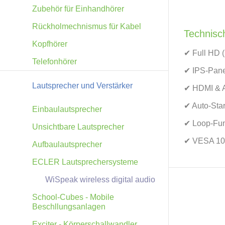
Zubehör für Einhandhörer
Rückholmechnismus für Kabel
Technisch
Kopfhörer
✔ Full HD (
Telefonhörer
✔ IPS-Panel
Lautsprecher und Verstärker
✔ HDMI & A
✔ Auto-Star
Einbaulautsprecher
✔ Loop-Funk
Unsichtbare Lautsprecher
✔ VESA 100
Aufbaulautsprecher
ECLER Lautsprechersysteme
WiSpeak wireless digital audio
School-Cubes - Mobile
Beschllungsanlagen
Exciter - Körperschallwandler