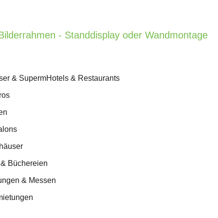
r Bilderrahmen - Standdisplay oder Wandmontage
ser & SupermHotels & Restaurants
ros
en
alons
häuser
 & Büchereien
lungen & Messen
mietungen