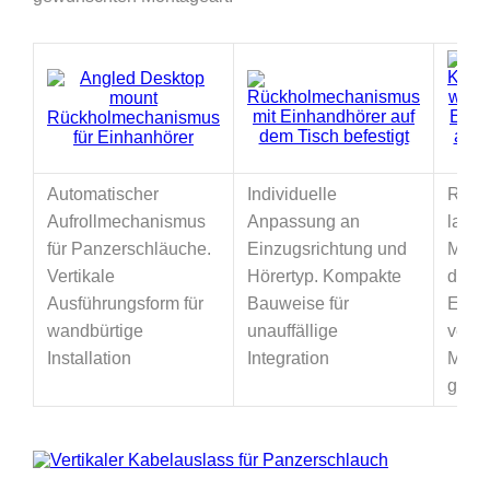
Automatischer
Individuelle
Robu
Aufrollmechanismus
Anpassung an
langl
für Panzerschläuche.
Einzugsrichtung und
Mecha
Vertikale
Hörertyp. Kompakte
dauer
Ausführungsform für
Bauweise für
Einsa
wandbürtige
unauffällige
vers
Installation
Integration
Mont
geeig