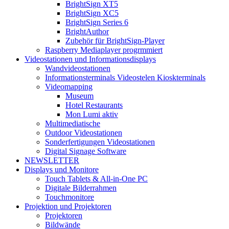
BrightSign XT5
BrightSign XC5
BrightSign Series 6
BrightAuthor
Zubehör für BrightSign-Player
Raspberry Mediaplayer progrmmiert
Videostationen und Informationsdisplays
Wandvideostationen
Informationsterminals Videostelen Kioskterminals
Videomapping
Museum
Hotel Restaurants
Mon Lumi aktiv
Multimediatische
Outdoor Videostationen
Sonderfertigungen Videostationen
Digital Signage Software
NEWSLETTER
Displays und Monitore
Touch Tablets & All-in-One PC
Digitale Bilderrahmen
Touchmonitore
Projektion und Projektoren
Projektoren
Bildwände