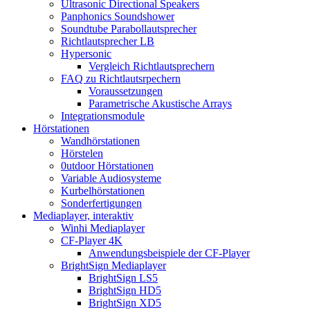
Ultrasonic Directional Speakers
Panphonics Soundshower
Soundtube Parabollautsprecher
Richtlautsprecher LB
Hypersonic
Vergleich Richtlautsprechern
FAQ zu Richtlautsrpechern
Voraussetzungen
Parametrische Akustische Arrays
Integrationsmodule
Hörstationen
Wandhörstationen
Hörstelen
0utdoor Hörstationen
Variable Audiosysteme
Kurbelhörstationen
Sonderfertigungen
Mediaplayer, interaktiv
Winhi Mediaplayer
CF-Player 4K
Anwendungsbeispiele der CF-Player
BrightSign Mediaplayer
BrightSign LS5
BrightSign HD5
BrightSign XD5