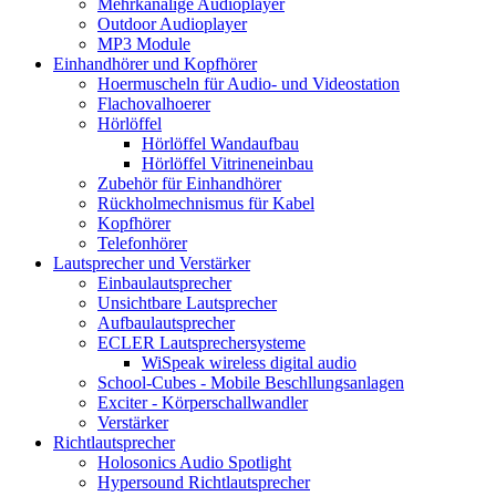
Mehrkanalige Audioplayer
Outdoor Audioplayer
MP3 Module
Einhandhörer und Kopfhörer
Hoermuscheln für Audio- und Videostation
Flachovalhoerer
Hörlöffel
Hörlöffel Wandaufbau
Hörlöffel Vitrineneinbau
Zubehör für Einhandhörer
Rückholmechnismus für Kabel
Kopfhörer
Telefonhörer
Lautsprecher und Verstärker
Einbaulautsprecher
Unsichtbare Lautsprecher
Aufbaulautsprecher
ECLER Lautsprechersysteme
WiSpeak wireless digital audio
School-Cubes - Mobile Beschllungsanlagen
Exciter - Körperschallwandler
Verstärker
Richtlautsprecher
Holosonics Audio Spotlight
Hypersound Richtlautsprecher