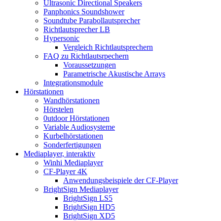
Ultrasonic Directional Speakers
Panphonics Soundshower
Soundtube Parabollautsprecher
Richtlautsprecher LB
Hypersonic
Vergleich Richtlautsprechern
FAQ zu Richtlautsrpechern
Voraussetzungen
Parametrische Akustische Arrays
Integrationsmodule
Hörstationen
Wandhörstationen
Hörstelen
0utdoor Hörstationen
Variable Audiosysteme
Kurbelhörstationen
Sonderfertigungen
Mediaplayer, interaktiv
Winhi Mediaplayer
CF-Player 4K
Anwendungsbeispiele der CF-Player
BrightSign Mediaplayer
BrightSign LS5
BrightSign HD5
BrightSign XD5