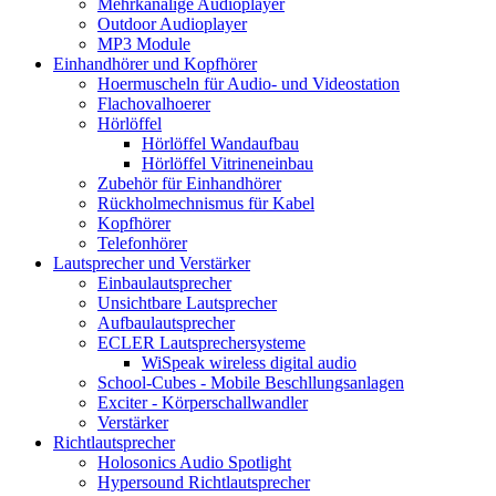
Mehrkanalige Audioplayer
Outdoor Audioplayer
MP3 Module
Einhandhörer und Kopfhörer
Hoermuscheln für Audio- und Videostation
Flachovalhoerer
Hörlöffel
Hörlöffel Wandaufbau
Hörlöffel Vitrineneinbau
Zubehör für Einhandhörer
Rückholmechnismus für Kabel
Kopfhörer
Telefonhörer
Lautsprecher und Verstärker
Einbaulautsprecher
Unsichtbare Lautsprecher
Aufbaulautsprecher
ECLER Lautsprechersysteme
WiSpeak wireless digital audio
School-Cubes - Mobile Beschllungsanlagen
Exciter - Körperschallwandler
Verstärker
Richtlautsprecher
Holosonics Audio Spotlight
Hypersound Richtlautsprecher