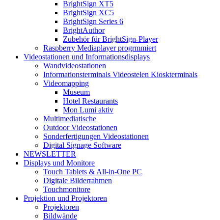
BrightSign XT5
BrightSign XC5
BrightSign Series 6
BrightAuthor
Zubehör für BrightSign-Player
Raspberry Mediaplayer progrmmiert
Videostationen und Informationsdisplays
Wandvideostationen
Informationsterminals Videostelen Kioskterminals
Videomapping
Museum
Hotel Restaurants
Mon Lumi aktiv
Multimediatische
Outdoor Videostationen
Sonderfertigungen Videostationen
Digital Signage Software
NEWSLETTER
Displays und Monitore
Touch Tablets & All-in-One PC
Digitale Bilderrahmen
Touchmonitore
Projektion und Projektoren
Projektoren
Bildwände