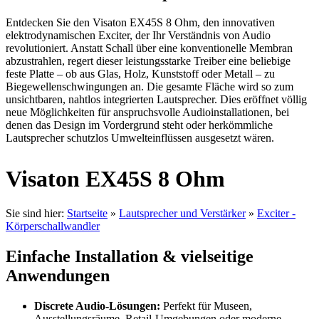
Entdecken Sie den Visaton EX45S 8 Ohm, den innovativen
elektrodynamischen Exciter, der Ihr Verständnis von Audio
revolutioniert. Anstatt Schall über eine konventionelle Membran
abzustrahlen, regert dieser leistungsstarke Treiber eine beliebige
feste Platte – ob aus Glas, Holz, Kunststoff oder Metall – zu
Biegewellenschwingungen an. Die gesamte Fläche wird so zum
unsichtbaren, nahtlos integrierten Lautsprecher. Dies eröffnet völlig
neue Möglichkeiten für anspruchsvolle Audioinstallationen, bei
denen das Design im Vordergrund steht oder herkömmliche
Lautsprecher schutzlos Umwelteinflüssen ausgesetzt wären.
Visaton EX45S 8 Ohm
Sie sind hier:
Startseite
»
Lautsprecher und Verstärker
»
Exciter -
Körperschallwandler
Einfache Installation & vielseitige
Anwendungen
Discrete Audio-Lösungen:
Perfekt für Museen,
Ausstellungsräume, Retail-Umgebungen oder moderne