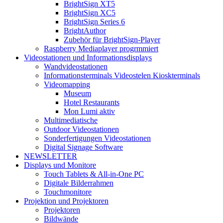
BrightSign XT5
BrightSign XC5
BrightSign Series 6
BrightAuthor
Zubehör für BrightSign-Player
Raspberry Mediaplayer progrmmiert
Videostationen und Informationsdisplays
Wandvideostationen
Informationsterminals Videostelen Kioskterminals
Videomapping
Museum
Hotel Restaurants
Mon Lumi aktiv
Multimediatische
Outdoor Videostationen
Sonderfertigungen Videostationen
Digital Signage Software
NEWSLETTER
Displays und Monitore
Touch Tablets & All-in-One PC
Digitale Bilderrahmen
Touchmonitore
Projektion und Projektoren
Projektoren
Bildwände