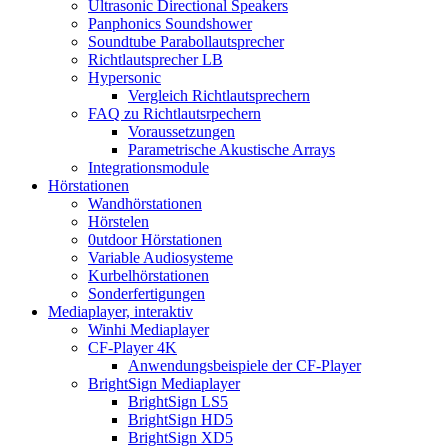
Ultrasonic Directional Speakers
Panphonics Soundshower
Soundtube Parabollautsprecher
Richtlautsprecher LB
Hypersonic
Vergleich Richtlautsprechern
FAQ zu Richtlautsrpechern
Voraussetzungen
Parametrische Akustische Arrays
Integrationsmodule
Hörstationen
Wandhörstationen
Hörstelen
0utdoor Hörstationen
Variable Audiosysteme
Kurbelhörstationen
Sonderfertigungen
Mediaplayer, interaktiv
Winhi Mediaplayer
CF-Player 4K
Anwendungsbeispiele der CF-Player
BrightSign Mediaplayer
BrightSign LS5
BrightSign HD5
BrightSign XD5