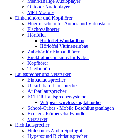
Mehrkanalige Audioplayer
Outdoor Audioplayer
MP3 Module
Einhandhörer und Kopfhörer
Hoermuscheln für Audio- und Videostation
Flachovalhoerer
Hörlöffel
Hörlöffel Wandaufbau
Hörlöffel Vitrineneinbau
Zubehör für Einhandhörer
Rückholmechnismus für Kabel
Kopfhörer
Telefonhörer
Lautsprecher und Verstärker
Einbaulautsprecher
Unsichtbare Lautsprecher
Aufbaulautsprecher
ECLER Lautsprechersysteme
WiSpeak wireless digital audio
School-Cubes - Mobile Beschllungsanlagen
Exciter - Körperschallwandler
Verstärker
Richtlautsprecher
Holosonics Audio Spotlight
Hypersound Richtlautsprecher