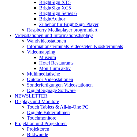
BrightSign XT5
BrightSign XC5
BrightSign Series 6
BrightAuthor
Zubehör für BrightSign-Player
Raspberry Mediaplayer progrmmiert
Videostationen und Informationsdisplays
Wandvideostationen
Informationsterminals Videostelen Kioskterminals
Videomapping
Museum
Hotel Restaurants
Mon Lumi aktiv
Multimediatische
Outdoor Videostationen
Sonderfertigungen Videostationen
Digital Signage Software
NEWSLETTER
Displays und Monitore
Touch Tablets & All-in-One PC
Digitale Bilderrahmen
Touchmonitore
Projektion und Projektoren
Projektoren
Bildwände