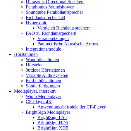
Ultrasonic Directional Speakers
Panphonics Soundshower
Soundtube Parabollautsprecher
Richtlautsprecher LB
Hypersonic
Vergleich Richtlautsprechern
FAQ zu Richtlautsrpechern
Voraussetzungen
Parametrische Akustische Arrays
Integrationsmodule
Hörstationen
Wandhörstationen
Hörstelen
0utdoor Hörstationen
Variable Audiosysteme
Kurbelhörstationen
Sonderfertigungen
Mediaplayer, interaktiv
Winhi Mediaplayer
CF-Player 4K
Anwendungsbeispiele der CF-Player
BrightSign Mediaplayer
BrightSign LS5
BrightSign HD5
BrightSign XD5