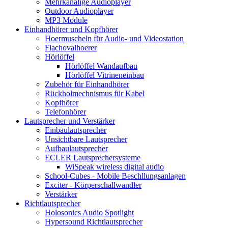
Mehrkanalige Audioplayer
Outdoor Audioplayer
MP3 Module
Einhandhörer und Kopfhörer
Hoermuscheln für Audio- und Videostation
Flachovalhoerer
Hörlöffel
Hörlöffel Wandaufbau
Hörlöffel Vitrineneinbau
Zubehör für Einhandhörer
Rückholmechnismus für Kabel
Kopfhörer
Telefonhörer
Lautsprecher und Verstärker
Einbaulautsprecher
Unsichtbare Lautsprecher
Aufbaulautsprecher
ECLER Lautsprechersysteme
WiSpeak wireless digital audio
School-Cubes - Mobile Beschllungsanlagen
Exciter - Körperschallwandler
Verstärker
Richtlautsprecher
Holosonics Audio Spotlight
Hypersound Richtlautsprecher