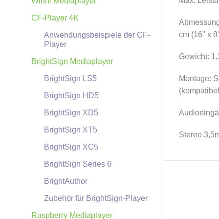
Max. Leist
Winhi Mediaplayer
CF-Player 4K
Abmessunge
cm (16" x 8"
Anwendungsbeispiele der CF-
Player
Gewicht: 1,3
BrightSign Mediaplayer
BrightSign LS5
Montage: 
(kompatibe
BrightSign HD5
BrightSign XD5
Audioeingä
BrightSign XT5
Stereo 3,5m
BrightSign XC5
BrightSign Series 6
BrightAuthor
Zubehör für BrightSign-Player
Raspberry Mediaplayer