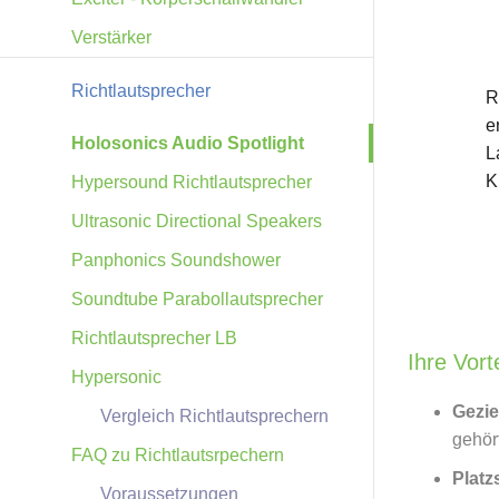
Verstärker
Richtlautsprecher
R
e
Holosonics Audio Spotlight
L
K
Hypersound Richtlautsprecher
Ultrasonic Directional Speakers
Panphonics Soundshower
Soundtube Parabollautsprecher
Richtlautsprecher LB
Ihre Vort
Hypersonic
Gezie
Vergleich Richtlautsprechern
gehör
FAQ zu Richtlautsrpechern
Plat
Voraussetzungen