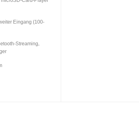
: microSD-Card-Player
eiter Eingang (100-
uetooth-Streaming,
ger
m