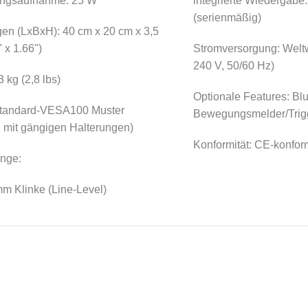
ungsaufnahme: 25 W
integrierte Wiedergabe
(serienmäßig)
n (LxBxH): 40 cm x 20 cm x 3,5
 x 1.66")
Stromversorgung: Weltw
240 V, 50/60 Hz)
 kg (2,8 lbs)
Optionale Features: Bl
Standard-VESA100 Muster
Bewegungsmelder/Trig
l mit gängigen Halterungen)
Konformität: CE-konfor
nge:
m Klinke (Line-Level)