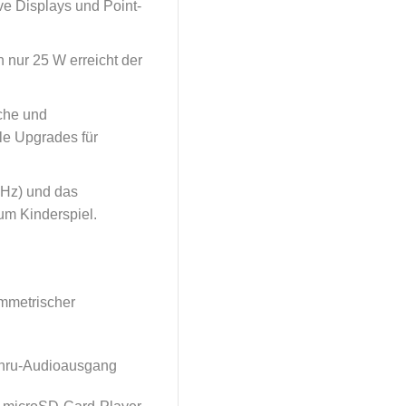
ve Displays und Point-
nur 25 W erreicht der
sche und
le Upgrades für
0Hz) und das
m Kinderspiel.
mmetrischer
hru-Audioausgang