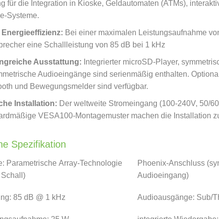
g für die Integration in Kioske, Geldautomaten (ATMs), interakti
le-Systeme.
Energieeffizienz:
Bei einer maximalen Leistungsaufnahme von 
precher eine Schallleistung von 85 dB bei 1 kHz
ngreiche Ausstattung:
Integrierter microSD-Player, symmetri
metrische Audioeingänge sind serienmäßig enthalten. Optiona
ooth und Bewegungsmelder sind verfügbar.
che Installation:
Der weltweite Stromeingang (100-240V, 50/6
ardmäßige VESA100-Montagemuster machen die Installation zu
e Spezifikation
e: Parametrische Array-Technologie
Phoenix-Anschluss (sy
 Schall)
Audioeingang)
ung: 85 dB @ 1 kHz
Audioausgänge: Sub/T