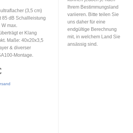
Ihrem Bestimmungsland
ultraflacher (3,5 cm)
variieren. Bitte teilen Sie
t 85 dB Schallleistung
uns daher für eine
5 W max.
endgültige Berechnung
berträgt er Klang
mit, in welchem Land Sie
nkt. Maße: 40x20x3,5
ansässig sind.
ayer & diverser
SA100-Montage.
€
rsand