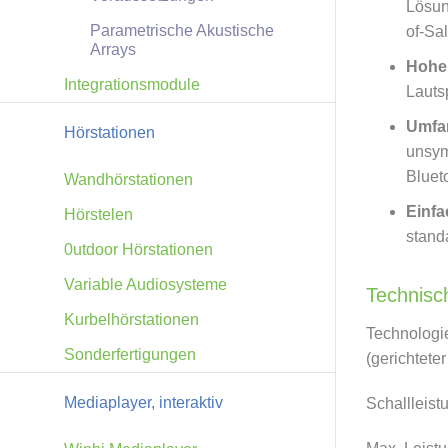
Lösun
Parametrische Akustische
of-Sa
Arrays
Hohe 
Integrationsmodule
Lauts
Umfa
Hörstationen
unsym
Bluet
Wandhörstationen
Einfa
Hörstelen
stand
0utdoor Hörstationen
Variable Audiosysteme
Technisch
Kurbelhörstationen
Technologi
Sonderfertigungen
(gerichteter
Mediaplayer, interaktiv
Schallleist