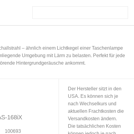
challstrahl – ähnlich einem Lichtkegel einer Taschenlampe
umliegende Umgebung mit Lärm zu belasten. Perfekt für jede
störende Hintergrundgeräusche ankommt.
Der Hersteller sitzt in den
USA. Es können sich je
nach Wechselkurs und
aktuellen Frachtkosten die
 AS-168iX
Versandkosten ändern.
Die tatsächlichen Kosten
100693
können jedoch je nach