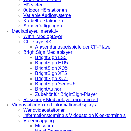
Hörstelen
0utdoor Hörstationen
Variable Audiosysteme
Kurbelhörstationen
Sonderfertigungen
Mediaplayer, interaktiv
Winhi Mediaplayer
CF-Player 4K
Anwendungsbeispiele der CF-Player
BrightSign Mediaplayer
BrightSign LS5
BrightSign HD5
BrightSign XD5
BrightSign XT5
BrightSign XC5
BrightSign Series 6
BrightAuthor
Zubehör für BrightSign-Player
Raspberry Mediaplayer progrmmiert
Videostationen und Informationsdisplays
Wandvideostationen
Informationsterminals Videostelen Kioskterminals
Videomapping
Museum