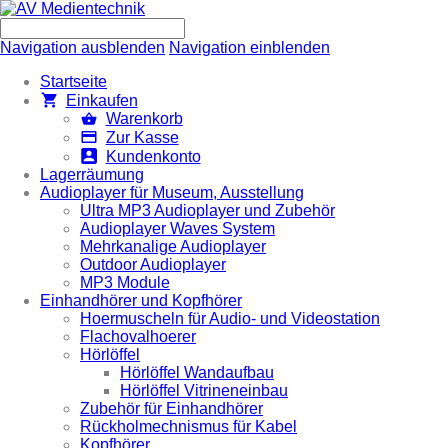
Navigation ausblenden
Navigation einblenden
Startseite
Einkaufen
Warenkorb
Zur Kasse
Kundenkonto
Lagerräumung
Audioplayer für Museum, Ausstellung
Ultra MP3 Audioplayer und Zubehör
Audioplayer Waves System
Mehrkanalige Audioplayer
Outdoor Audioplayer
MP3 Module
Einhandhörer und Kopfhörer
Hoermuscheln für Audio- und Videostation
Flachovalhoerer
Hörlöffel
Hörlöffel Wandaufbau
Hörlöffel Vitrineneinbau
Zubehör für Einhandhörer
Rückholmechnismus für Kabel
Kopfhörer