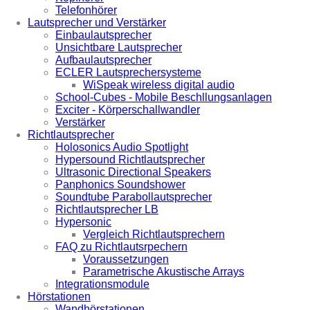
Telefonhörer
Lautsprecher und Verstärker
Einbaulautsprecher
Unsichtbare Lautsprecher
Aufbaulautsprecher
ECLER Lautsprechersysteme
WiSpeak wireless digital audio
School-Cubes - Mobile Beschllungsanlagen
Exciter - Körperschallwandler
Verstärker
Richtlautsprecher
Holosonics Audio Spotlight
Hypersound Richtlautsprecher
Ultrasonic Directional Speakers
Panphonics Soundshower
Soundtube Parabollautsprecher
Richtlautsprecher LB
Hypersonic
Vergleich Richtlautsprechern
FAQ zu Richtlautsrpechern
Voraussetzungen
Parametrische Akustische Arrays
Integrationsmodule
Hörstationen
Wandhörstationen