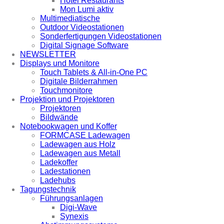
Hotel Restaurants
Mon Lumi aktiv
Multimediatische
Outdoor Videostationen
Sonderfertigungen Videostationen
Digital Signage Software
NEWSLETTER
Displays und Monitore
Touch Tablets & All-in-One PC
Digitale Bilderrahmen
Touchmonitore
Projektion und Projektoren
Projektoren
Bildwände
Notebookwagen und Koffer
FORMCASE Ladewagen
Ladewagen aus Holz
Ladewagen aus Metall
Ladekoffer
Ladestationen
Ladehubs
Tagungstechnik
Führungsanlagen
Digi-Wave
Synexis